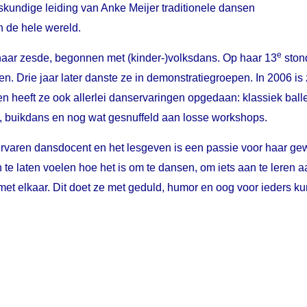
undige leiding van Anke Meijer traditionele dansen
n de hele wereld.
e
haar zesde, begonnen met (kinder-)volksdans. Op haar 13
stond
n. Drie jaar later danste ze in demonstratiegroepen. In 2006 i
 heeft ze ook allerlei danservaringen opgedaan: klassiek balle
o, buikdans en nog wat gesnuffeld aan losse workshops.
ervaren dansdocent en het lesgeven is een passie voor haar gew
te laten voelen hoe het is om te dansen, om iets aan te leren 
met elkaar. Dit doet ze met geduld, humor en oog voor ieders k